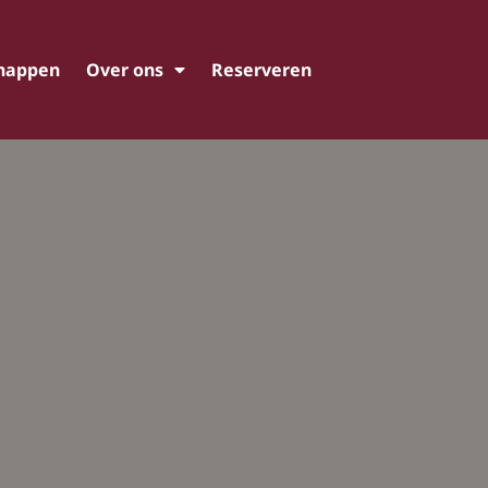
happen
Over ons
Reserveren