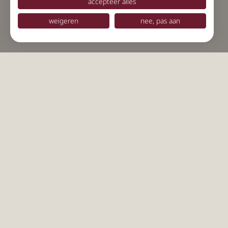
accepteer alles
weigeren
nee, pas aan